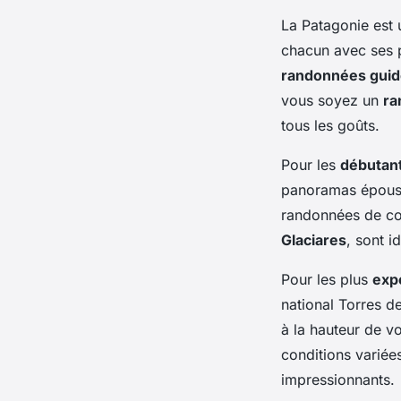
La Patagonie est 
chacun avec ses p
randonnées gui
vous soyez un
ra
tous les goûts.
Pour les
débutan
panoramas épousto
randonnées de c
Glaciares
, sont 
Pour les plus
exp
national Torres d
à la hauteur de v
conditions variée
impressionnants.