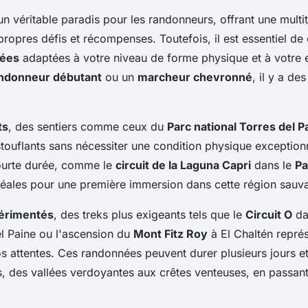
un véritable paradis pour les randonneurs, offrant une multi
ropres défis et récompenses. Toutefois, il est essentiel de 
dées
adaptées à votre niveau de forme physique et à votre 
ndonneur débutant
ou un
marcheur chevronné
, il y a de
ts
, des sentiers comme ceux du
Parc national Torres del P
uflants sans nécessiter une condition physique exception
ourte durée, comme le
circuit de la Laguna Capri
dans le
Pa
idéales pour une première immersion dans cette région sauv
érimentés
, des treks plus exigeants tels que le
Circuit O
da
el Paine ou l'ascension du
Mont Fitz Roy
à El Chaltén représ
os attentes. Ces randonnées peuvent durer plusieurs jours et
s, des vallées verdoyantes aux crêtes venteuses, en passant