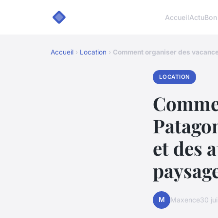
Accueil
Actu
Bon
Accueil
›
Location
›
Comment organiser des vacances
LOCATION
Commen
Patagon
et des 
paysag
M
Maxence
30 ju