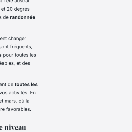
 l'été austral.
0 et 20 degrés
rs de
randonnée
vent changer
sont fréquents,
s
pour toutes les
ables, et des
ment de
toutes les
vos activités. En
et mars, où la
ore favorables.
e niveau