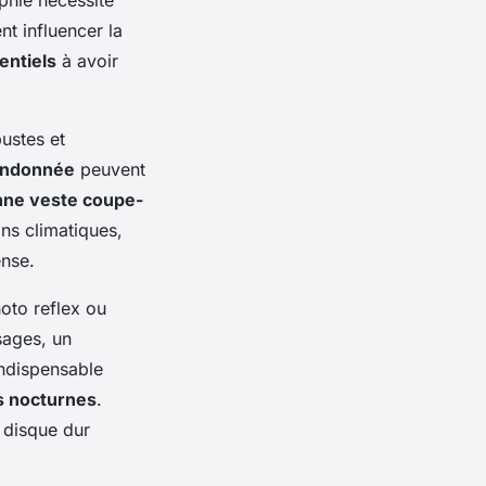
 influencer la
entiels
à avoir
ustes et
andonnée
peuvent
ne veste coupe-
ns climatiques,
ense.
oto reflex ou
sages, un
ndispensable
s nocturnes
.
 disque dur