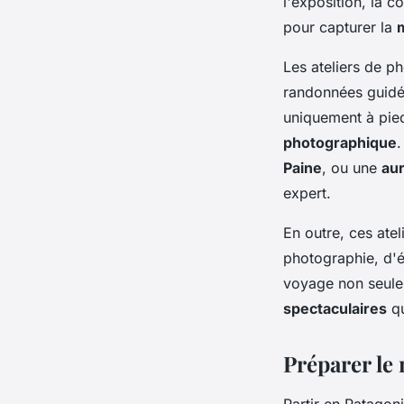
l'exposition, la c
pour capturer la
Les ateliers de p
randonnées guidée
uniquement à pied
photographique
.
Paine
, ou une
au
expert.
En outre, ces ate
photographie, d'é
voyage non seul
spectaculaires
qu
Préparer le 
Partir en Patagon