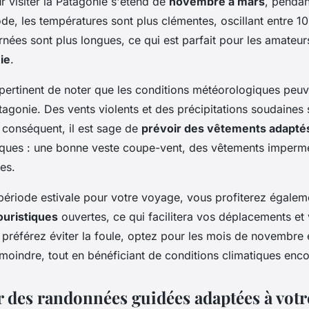
 visiter la Patagonie s'étend de
novembre à mars
, pendant
ode, les températures sont plus clémentes, oscillant entre 1
urnées sont plus longues, ce qui est parfait pour les amateu
ie
.
 pertinent de noter que les conditions météorologiques peu
agonie. Des vents violents et des précipitations soudaines 
 conséquent, il est sage de
prévoir des vêtements adapté
iques : une bonne veste coupe-vent, des vêtements impermé
es.
 période estivale pour votre voyage, vous profiterez égale
ouristiques
ouvertes, ce qui facilitera vos déplacements et 
 préférez éviter la foule, optez pour les mois de novembre 
 moindre, tout en bénéficiant de conditions climatiques enc
r des randonnées guidées adaptées à votr