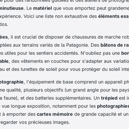
minutieuse
. Le
matériel
que vous emportez peut grandement
expérience. Voici une liste non exhaustive des
éléments ess
dos.
ées
, il est crucial de disposer de chaussures de marche rob
ptées aux terrains variés de la Patagonie. Des
bâtons de r
ès utiles pour les sentiers accidentés. N'oubliez pas une
bon
able
, des vêtements en couches pour s'adapter aux variatio
u et des lunettes de soleil pour vous protéger du soleil int
otographie
, l'équipement de base comprend un appareil ph
ne qualité, plusieurs objectifs (un grand angle pour les pay
 la faune), et des batteries supplémentaires. Un
trépied
est i
e vue longue exposition, notamment pour les
photographie
t à emporter des
cartes mémoire
de grande capacité et un
vegarder vos précieuses images.