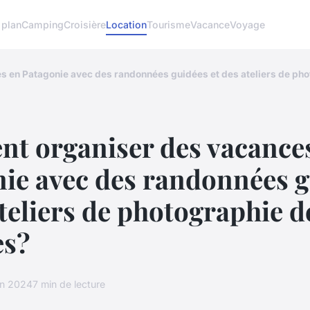
 plan
Camping
Croisière
Location
Tourisme
Vacance
Voyage
 en Patagonie avec des randonnées guidées et des ateliers de ph
t organiser des vacance
ie avec des randonnées 
ateliers de photographie d
es?
in 2024
7 min de lecture