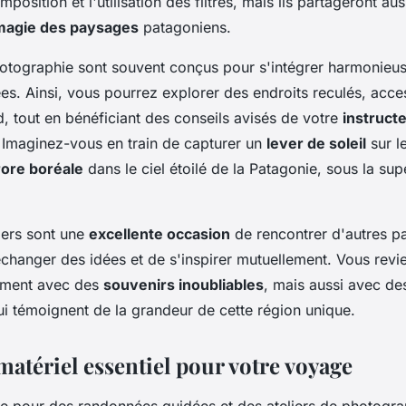
omposition et l'utilisation des filtres, mais ils partageront au
magie des paysages
patagoniens.
hotographie sont souvent conçus pour s'intégrer harmonieu
s. Ainsi, vous pourrez explorer des endroits reculés, acce
, tout en bénéficiant des conseils avisés de votre
instruct
 Imaginez-vous en train de capturer un
lever de soleil
sur l
rore boréale
dans le ciel étoilé de la Patagonie, sous la sup
liers sont une
excellente occasion
de rencontrer d'autres p
changer des idées et de s'inspirer mutuellement. Vous revi
ement avec des
souvenirs inoubliables
, mais aussi avec d
i témoignent de la grandeur de cette région unique.
matériel essentiel pour votre voyage
ie pour des randonnées guidées et des ateliers de photogra