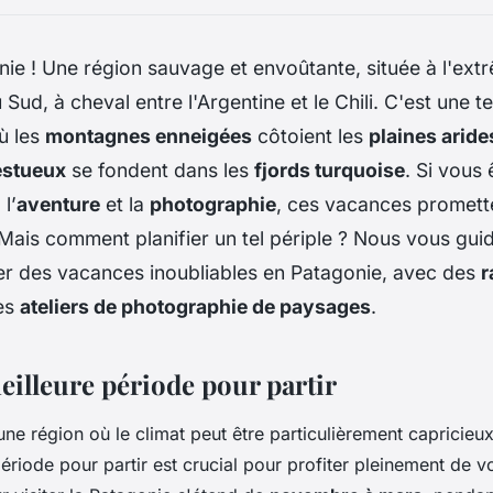
nie ! Une région sauvage et envoûtante, située à l'ex
Sud, à cheval entre l'Argentine et le Chili. C'est une t
ù les
montagnes enneigées
côtoient les
plaines aride
estueux
se fondent dans les
fjords turquoise
. Si vous
, l’
aventure
et la
photographie
, ces vacances promette
 Mais comment planifier un tel périple ? Nous vous gui
er des vacances inoubliables en Patagonie, avec des
r
es
ateliers de photographie de paysages
.
eilleure période pour partir
une région où le climat peut être particulièrement capricieu
ériode pour partir est crucial pour profiter pleinement de vo