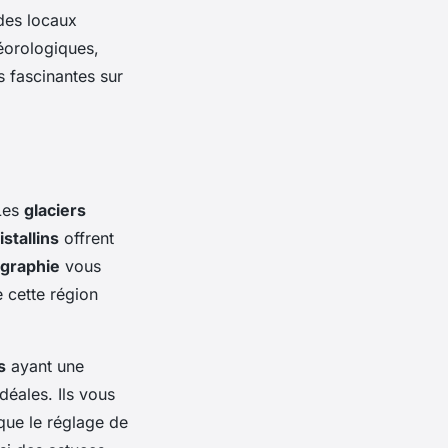
des locaux
éorologiques,
s fascinantes sur
Les
glaciers
istallins
offrent
ographie
vous
 cette région
s
ayant une
déales. Ils vous
que le réglage de