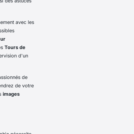
ssi des astuces
sement avec les
ssibles
eur
es
Tours de
ervision d'un
assionnés de
endrez de votre
es
images
phie nécessite