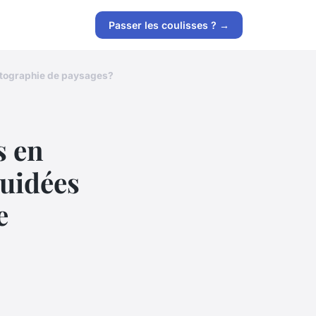
Passer les coulisses ? →
otographie de paysages?
s en
guidées
e