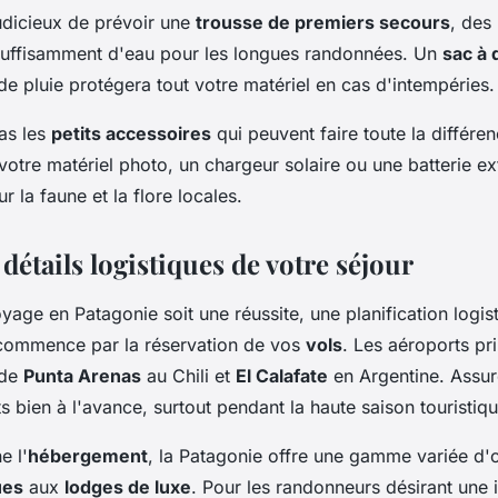
judicieux de prévoir une
trousse de premiers secours
, des
 suffisamment d'eau pour les longues randonnées. Un
sac à 
e pluie protégera tout votre matériel en cas d'intempéries.
pas les
petits accessoires
qui peuvent faire toute la différen
votre matériel photo, un chargeur solaire ou une batterie ex
r la faune et la flore locales.
s détails logistiques de votre séjour
yage en Patagonie soit une réussite, une planification logis
 commence par la réservation de vos
vols
. Les aéroports pr
 de
Punta Arenas
au Chili et
El Calafate
en Argentine. Assu
ts bien à l'avance, surtout pendant la haute saison touristiqu
e l'
hébergement
, la Patagonie offre une gamme variée d'o
ues
aux
lodges de luxe
. Pour les randonneurs désirant une 