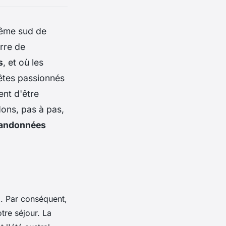
trême sud de
erre de
s
, et où les
 êtes passionnés
nt d'être
dons, pas à pas,
andonnées
x. Par conséquent,
tre séjour. La