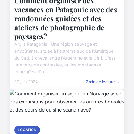
Comment organiser des
vacances en Patagonie avec des
randonnées guidées et des
ateliers de photographie de
paysages?
Ah, la Patagonie ! Une région sauvage et
envoûtante, située à l'extrême sud de l'Amérique
du Sud, à cheval entre l'Argentine et le Chili. C'est
une terre de contrastes, où les montagnes
enneigées côto...
30 juin 2024
7 min de lecture →
LOCATION