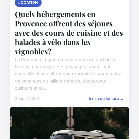
LOCATION
Quels hébergements en
Provence offrent des séjours
avec des cours de cuisine et des
balades à vélo dans les
vignobles?
La Provence, région emblématique du sud de la
France, charme par ses paysages, son climat
ensoleillé et sa culture gastronomique. Vous rêvez
de vacances qui allient détente, découverte
culinaire et ex...
30 juin 2024
5 min de lecture →