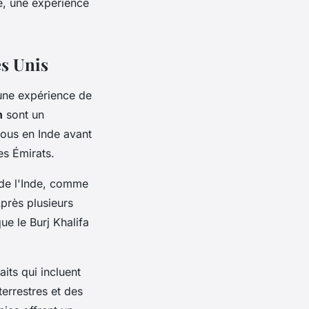
ge, une expérience
es Unis
une expérience de
n
sont un
ous en Inde avant
es Émirats.
 de l'Inde, comme
près plusieurs
ue le Burj Khalifa
ts qui incluent
errestres et des