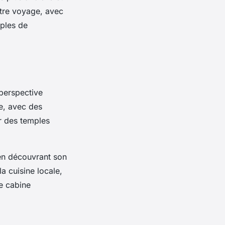
otre voyage, avec
mples de
 perspective
le, avec des
r des temples
 en découvrant son
a cuisine locale,
re cabine