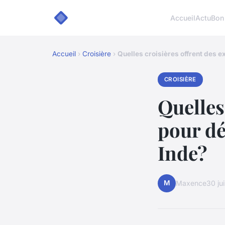
Accueil
Actu
Bon
Accueil
›
Croisière
›
Quelles croisières offrent des 
CROISIÈRE
Quelles
pour dé
Inde?
M
Maxence
30 ju