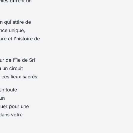
nies offrent un
n qui attire de
nce unique,
re et l'histoire de
 de l'île de Sri
un circuit
 ces lieux sacrés.
n toute
 un
quer pour une
 dans votre