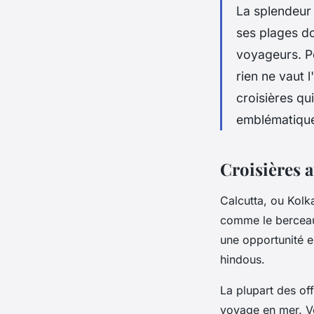
La splendeur 
ses plages do
voyageurs. Po
rien ne vaut 
croisières qu
emblématique
Croisières a
Calcutta, ou Kolka
comme le berceau 
une opportunité e
hindous.
La plupart des off
voyage en mer. Vo