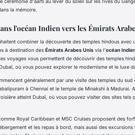
ne cérémonie d'aarti au lever du soleil sur les rives du Gan
dans la mémoire.
ans l'océan Indien vers les Émirats Arab
uhaitent combiner la découverte des temples hindous avec 
res à destination des
Émirats Arabes Unis
via l'
océan Indie
Ces voyages vous permettent de découvrir des temples hind
Dubaï, où vous pouvez explorer le modernisme et le luxe d
ommencent généralement par une visite des temples du sud
balipuram à Chennai et le temple de Minakshi à Madurai. A
roisière atteint Dubaï, où vous pouvez visiter des sites tels q
omme Royal Caribbean et MSC Cruises proposent des forfai
ébergement et les repas à bord, mais aussi des excursions t