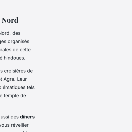
u Nord
 Nord, des
ges organisés
rales de cette
té hindoues.
 croisières de
et Agra. Leur
lématiques tels
le temple de
aussi des
dîners
ous réveiller