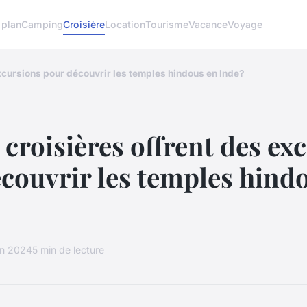
 plan
Camping
Croisière
Location
Tourisme
Vacance
Voyage
excursions pour découvrir les temples hindous en Inde?
 croisières offrent des ex
couvrir les temples hind
in 2024
5 min de lecture