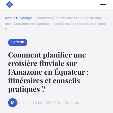
Accueil
›
Voyage
›
Comment planifier une croisière fluviale
sur l'Amazone en Équateur : itinéraires et conseils pratiques
?
VOYAGE
Comment planifier une
croisière fluviale sur
l'Amazone en Équateur :
itinéraires et conseils
pratiques ?
M
Maxence
30 juin 2024
7 min de lecture