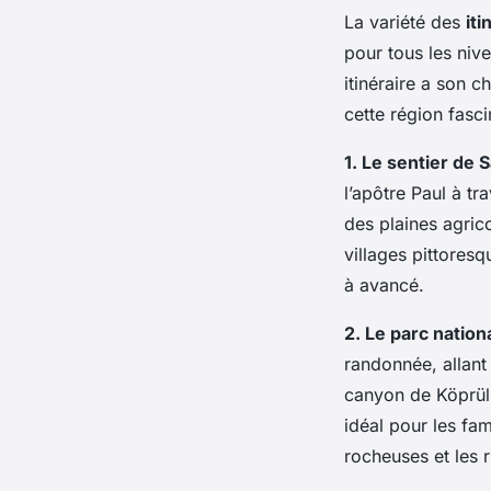
La variété des
it
pour tous les niv
itinéraire a son 
cette région fasci
1. Le sentier de S
l’apôtre Paul à tr
des plaines agrico
villages pittores
à avancé.
2. Le parc nation
randonnée, allant 
canyon de Köprül
idéal pour les fam
rocheuses et les ri