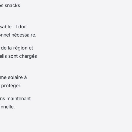
es snacks
able. Il doit
nnel nécessaire.
de la région et
eils sont chargés
ème solaire à
 protéger.
ons maintenant
nnelle.