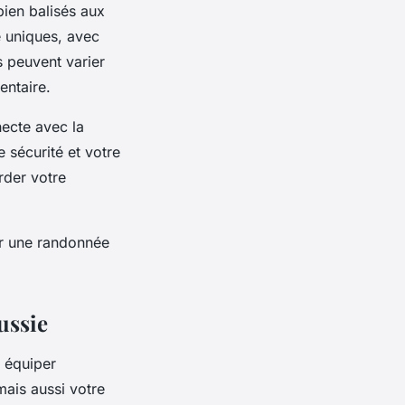
bien balisés aux
e uniques, avec
s peuvent varier
entaire.
ecte avec la
e sécurité et votre
rder votre
 une randonnée
ussie
s équiper
ais aussi votre