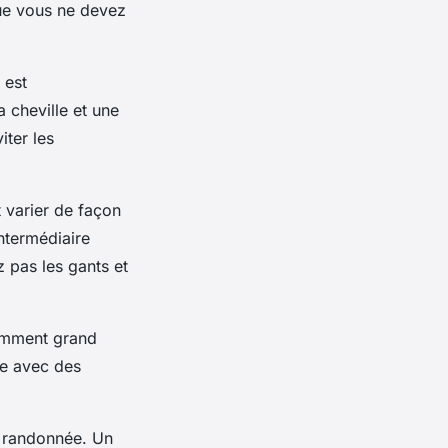
que vous ne devez
 est
 cheville et une
iter les
 varier de façon
ntermédiaire
 pas les gants et
samment grand
le avec des
a randonnée. Un