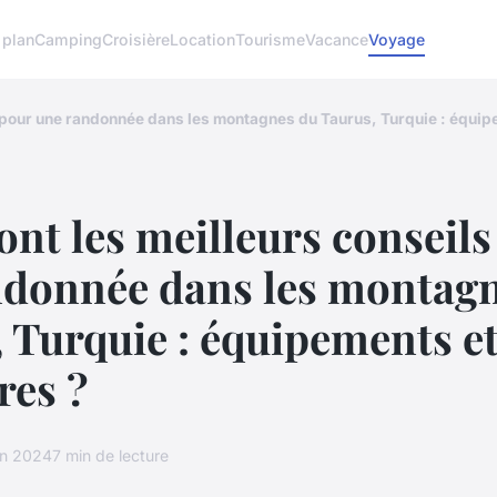
 plan
Camping
Croisière
Location
Tourisme
Vacance
Voyage
 pour une randonnée dans les montagnes du Taurus, Turquie : équipe
ont les meilleurs conseil
ndonnée dans les montag
 Turquie : équipements e
res ?
in 2024
7 min de lecture