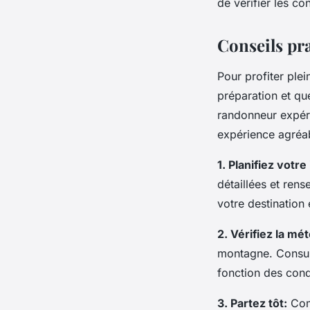
de vérifier les c
Conseils pr
Pour profiter pl
préparation et q
randonneur expér
expérience agréa
1. Planifiez votre 
détaillées et ren
votre destination
2. Vérifiez la mé
montagne. Consult
fonction des cond
3. Partez tôt:
Comm