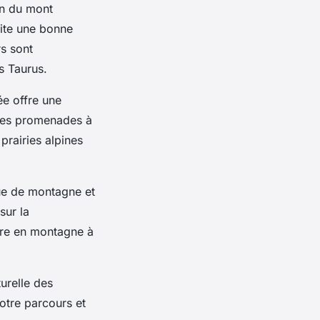
on du mont
site une bonne
s sont
s Taurus.
ée offre une
ples promenades à
prairies alpines
ue de montagne et
sur la
ture en montagne à
turelle des
otre parcours et