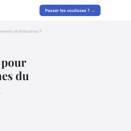
Passer les coulisses ? →
ments et itinéraires ?
s pour
nes du
t