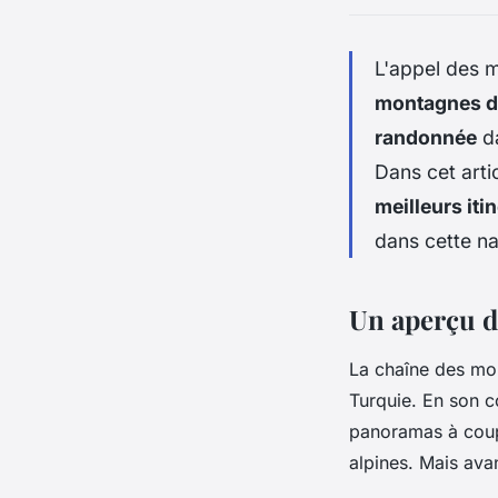
L'appel des m
montagnes d
randonnée
da
Dans cet arti
meilleurs iti
dans cette na
Un aperçu 
La chaîne des mon
Turquie. En son c
panoramas à coupe
alpines. Mais ava