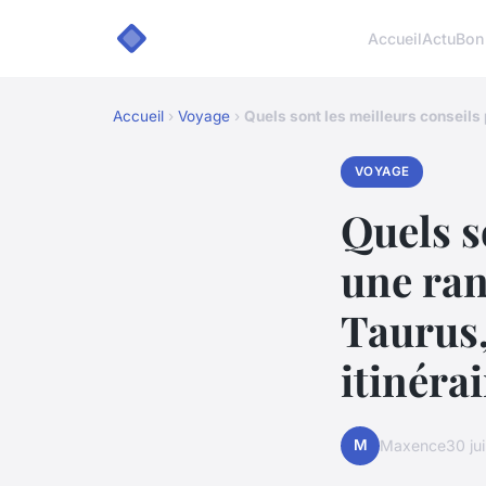
Accueil
Actu
Bon
Accueil
›
Voyage
›
Quels sont les meilleurs conseils
VOYAGE
Quels s
une ra
Taurus,
itinérai
M
Maxence
30 ju