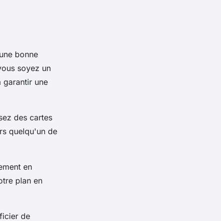
 une bonne
 vous soyez un
 garantir une
isez des cartes
urs quelqu'un de
ement en
otre plan en
icier de