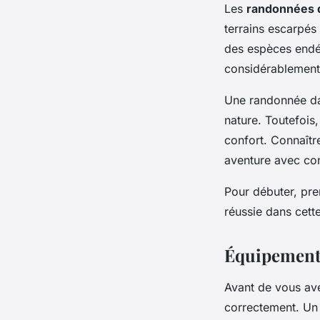
Les
randonnées d
terrains escarpés
des espèces endém
considérablement e
Une randonnée da
nature. Toutefois,
confort. Connaît
aventure avec co
Pour débuter, pr
réussie dans cett
Équipements
Avant de vous ave
correctement. Un 