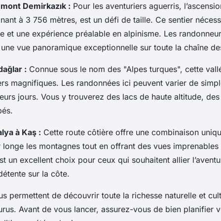
 mont Demirkazık :
Pour les aventuriers aguerris, l’ascensi
nant à 3 756 mètres, est un défi de taille. Ce sentier néces
e et une expérience préalable en alpinisme. Les randonneur
une vue panoramique exceptionnelle sur toute la chaîne de
dağlar :
Connue sous le nom des "Alpes turques", cette vall
iers magnifiques. Les randonnées ici peuvent varier de sim
eurs jours. Vous y trouverez des lacs de haute altitude, des 
pés.
alya à Kaş :
Cette route côtière offre une combinaison uniq
r longe les montagnes tout en offrant des vues imprenables 
st un excellent choix pour ceux qui souhaitent allier l’aven
tente sur la côte.
us permettent de découvrir toute la richesse naturelle et cul
us. Avant de vous lancer, assurez-vous de bien planifier v