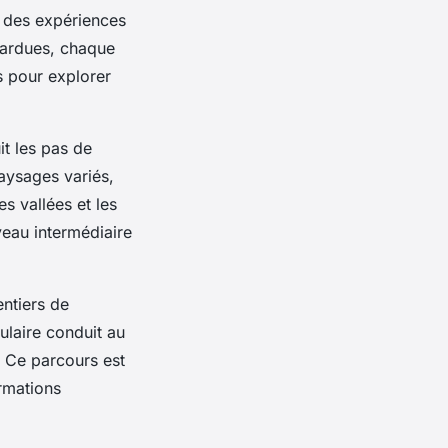
 des expériences
s ardues, chaque
s pour explorer
it les pas de
paysages variés,
s vallées et les
veau intermédiaire
ntiers de
ulaire conduit au
 Ce parcours est
ormations